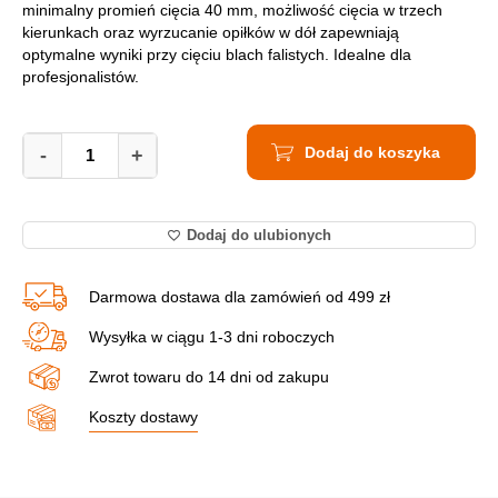
minimalny promień cięcia 40 mm, możliwość cięcia w trzech
kierunkach oraz wyrzucanie opiłków w dół zapewniają
optymalne wyniki przy cięciu blach falistych. Idealne dla
profesjonalistów.
Nożyce
Dodaj do koszyka
do
-
+
Blachy
Falistej
Hikoki
Dodaj do ulubionych
CN16SA
UAZ
quantity
Darmowa dostawa dla zamówień od 499 zł
Wysyłka w ciągu 1-3 dni roboczych
Zwrot towaru do 14 dni od zakupu
Koszty dostawy