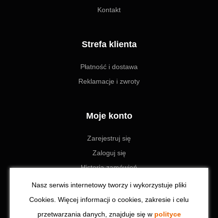
Kontakt
Strefa klienta
Płatność i dostawa
Reklamacje i zwroty
Moje konto
Zarejestruj się
Zaloguj się
Historia zamówień
Ustawienia
Nasz serwis internetowy tworzy i wykorzystuje pliki
Cookies. Więcej informacji o cookies, zakresie i celu
przetwarzania danych, znajduje się w
polityce