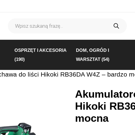
Wyszukiwarka
produktów
OSPRZĘT I AKCESORIA
DOM, OGRÓD I
(190)
WARSZTAT (54)
hawa do liści Hikoki RB36DA W4Z – bardzo 
Akumulator
Hikoki RB3
mocna