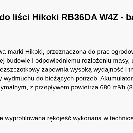
o liści Hikoki RB36DA W4Z - 
marki Hikoki, przeznaczona do prac ogrodo
ej budowie i odpowiedniemu rozłożeniu masy,
 bezszczotkowy zapewnia wysoką wydajność i t
ły wydmuchu do bieżących potrzeb. Akumulatory
ymalnym, z przepływem powietrza 680 m³/h (80
nie wyprofilowana rękojeść wykonana w technic