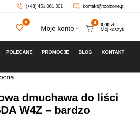
(+48) 451 061 301
kontakt@toolzone.pl
0
0,00
zł
Moje konto
Mój koszyk
POLECANE
PROMOCJE
BLOG
KONTAKT
mocna
owa dmuchawa do liści
6DA W4Z – bardzo