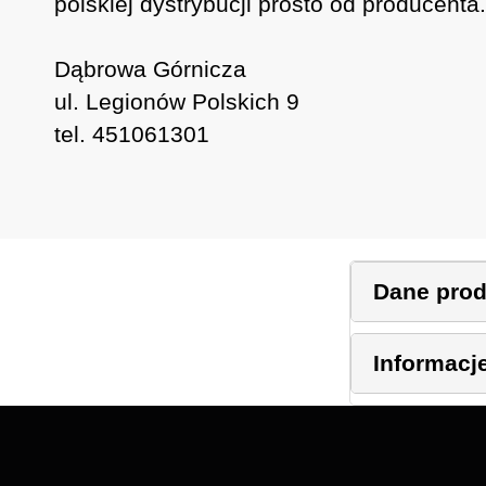
polskiej dystrybucji prosto od producenta.
Dąbrowa Górnicza
ul. Legionów Polskich 9
tel. 451061301
Dane pro
Informacj