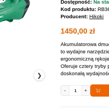
Dostępność:
Na sta
Kod produktu:
RB3
Producent:
Hikoki
1450,00
zł
Akumulatorowa dmuc
to wydajne narzędzi
ergonomiczną rękoje
Oferuje cztery tryby
doskonałą wydajność
❯
Akumulatorowa
-
+
dmuchawa
do