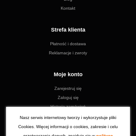
Kontakt
Strefa klienta
Płatność i dostawa
Reklamacje i zwroty
Moje konto
Zarejestruj się
Zaloguj się
Historia zamówień
Ustawienia
Nasz serwis internetowy tworzy i wykorzystuje pliki
Cookies. Więcej informacji o cookies, zakresie i celu
przetwarzania danych, znajduje się w
polityce