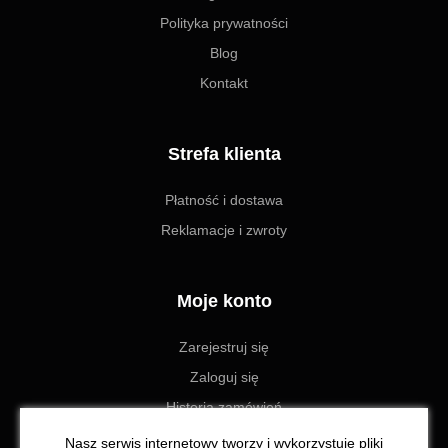
Polityka prywatności
Blog
Kontakt
Strefa klienta
Płatność i dostawa
Reklamacje i zwroty
Moje konto
Zarejestruj się
Zaloguj się
Historia zamówień
Ustawienia
Nasz serwis internetowy tworzy i wykorzystuje pliki