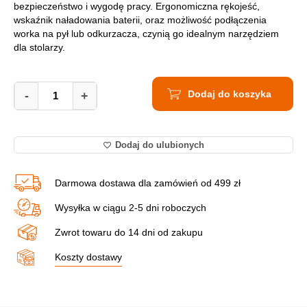
bezpieczeństwo i wygodę pracy. Ergonomiczna rękojeść,
wskaźnik naładowania baterii, oraz możliwość podłączenia
worka na pył lub odkurzacza, czynią go idealnym narzędziem
dla stolarzy.
Akumulatorowy
Dodaj do koszyka
Strug
-
+
Hikoki
P18DSL
WPZ
Dodaj do ulubionych
+
2
x
Darmowa dostawa dla zamówień od 499 zł
5Ah
quantity
Wysyłka w ciągu 2-5 dni roboczych
Zwrot towaru do 14 dni od zakupu
Koszty dostawy