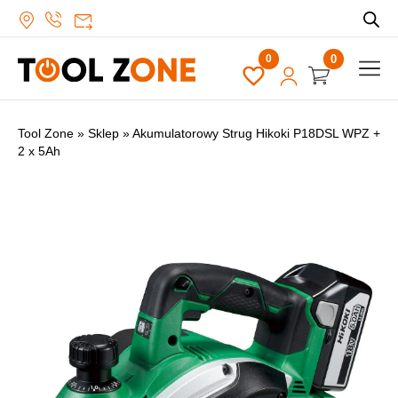
0
Tool Zone
»
Sklep
»
Akumulatorowy Strug Hikoki P18DSL WPZ +
2 x 5Ah