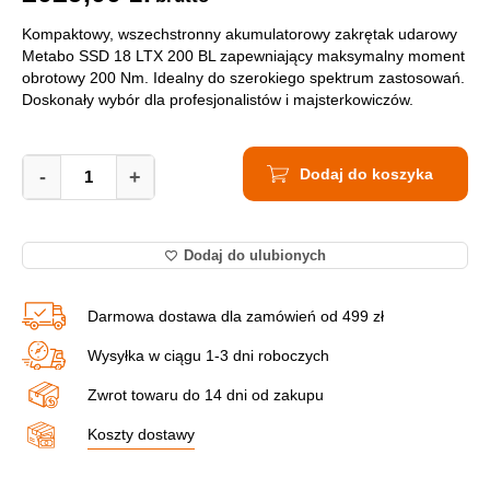
Kompaktowy, wszechstronny akumulatorowy zakrętak udarowy
Metabo SSD 18 LTX 200 BL zapewniający maksymalny moment
obrotowy 200 Nm. Idealny do szerokiego spektrum zastosowań.
Doskonały wybór dla profesjonalistów i majsterkowiczów.
Akumulatorowy
Dodaj do koszyka
zakrętak
-
+
udarowy
Metabo
SSD
Dodaj do ulubionych
18
LTX
200
Darmowa dostawa dla zamówień od 499 zł
BL,
2x4Ah
Wysyłka w ciągu 1-3 dni roboczych
602396800
quantity
Zwrot towaru do 14 dni od zakupu
Koszty dostawy