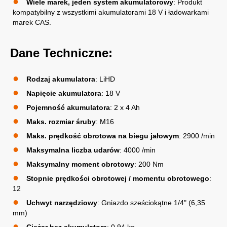
Wiele marek, jeden system akumulatorowy
: Produkt
kompatybilny z wszystkimi akumulatorami 18 V i ładowarkami
marek CAS.
Dane Techniczne:
Rodzaj akumulatora
: LiHD
Napięcie akumulatora
: 18 V
Pojemność akumulatora
: 2 x 4 Ah
Maks. rozmiar śruby
: M16
Maks. prędkość obrotowa na biegu jałowym
: 2900 /min
Maksymalna liczba udarów
: 4000 /min
Maksymalny moment obrotowy
: 200 Nm
Stopnie prędkości obrotowej / momentu obrotowego
:
12
Uchwyt narzędziowy
: Gniazdo sześciokątne 1/4" (6,35
mm)