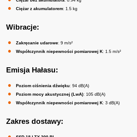
Ciężar bez akumulatora
: 0.94 kg
Ciężar z akumulatorem
: 1.5 kg
Wibracje:
Zakręcanie udarowe
: 9 m/s²
Współczynnik niepewności pomiarowej K
: 1.5 m/s²
Emisja Hałasu:
Poziom ciśnienia dźwięku
: 94 dB(A)
Poziom mocy akustycznej (LwA)
: 105 dB(A)
Współczynnik niepewności pomiarowej K
: 3 dB(A)
Zakres dostawy:
SSD 18 LTX 200 BL