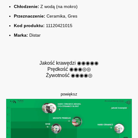
Chłodzenie:
Z wodą (na mokro)
Przeznaczenie:
Ceramika, Gres
Kod produktu:
11120421015
Marka:
Distar
Jakość krawędzi ◉◉◉◉◉
Prędkość ◉◉◉◎◎
Żywotność ◉◉◉◉◎
powiększ