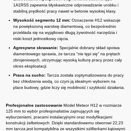
1A1RSS zapewnia błyskawiczne odprowadzanie urobku i
stabilną prędkość pracy nawet w betonie wysokiej klasy.
Wysokość segmentu 12 mm:
Oznaczenie H12 wskazuje
na powiększoną warstwę diamentową, co bezpośrednio
przekłada się na wyjątkowo długą żywotność narzędzia i
niski koszt jednostkowy cięcia.
Agresywne skrawanie:
Specjalnie dobrany skład spoiwa
diamentowego sprawia, że tarcza "nie tępi się" na prętach
zbrojeniowych, utrzymując wysoką kulturę pracy przez cały
okres eksploatacji.
Praca na sucho:
Tarcza została zoptymalizowana do pracy
bez chłodzenia wodą, co czyni ją idealnym wyborem na
place budowy, gdzie liczy się mobilność i szybkość działania.
Profesjonalne zastosowanie
Model Meteor H12 w rozmiarze
125 mm to wybór profesjonalistów zajmujących się
wyburzeniami, pracami instalacyjnymi oraz modyfikacjami
konstrukcji żelbetowych. Dzięki standardowemu otworowi 22,23
mm tarcza jest kompatybilna ze wszystkimi szlifierkami kątowymi