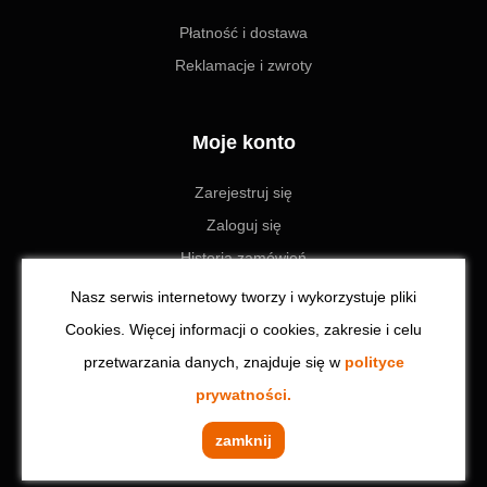
Płatność i dostawa
Reklamacje i zwroty
Moje konto
Zarejestruj się
Zaloguj się
Historia zamówień
Ustawienia
Nasz serwis internetowy tworzy i wykorzystuje pliki
Cookies. Więcej informacji o cookies, zakresie i celu
przetwarzania danych, znajduje się w
polityce
© 2023 Toolzone.pl | Wszystkie prawa zastrzeżone. Realizacja:
prywatności.
CodeinCode
zamknij