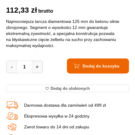
112,33
zł
brutto
Najmocniejsza tarcza diamentowa 125 mm do betonu silnie
zbrojonego. Segment o wysokości 12 mm gwarantuje
ekstremalną żywotność, a specjalna konstrukcja pozwala
na błyskawiczne cięcie żelbetu na sucho przy zachowaniu
maksymalnej wydajności.
Tarcza
Dodaj do koszyka
Diamentowa
-
+
Distar
Meteor
H12
Dodaj do ulubionych
125
mm
Beton
Darmowa dostawa dla zamówień od 499 zł
Zbrojony
12315055110
Ekspresowa wysyłka w 24 godziny
quantity
Zwrot towaru do 14 dni od zakupu