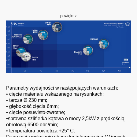
powiększ
Parametry wydajności w następujących warunkach:
• cięcie materiału wskazanego na rysunkach;
• tarcza Ø 230 mm;
• głębokość cięcia 6mm;
• cięcie posuwisto-zwrotne;
•sprawna szlifierka kątowa o mocy 2,5kW z prędkością
obrotową 6500 obr./min;
• temperatura powietrza +25° C.
Dane mają wyłącznie charakter informacyjny. W innych