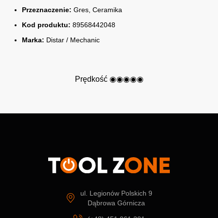
Przeznaczenie:
Gres, Ceramika
Kod produktu:
89568442048
Marka:
Distar / Mechanic
Prędkość ◉◉◉◉◉
ul. Legionów Polskich 9
Dąbrowa Górnicza