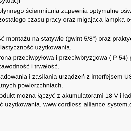
ytuacji.
płynnego ściemniania zapewnia optymalne ośw
zostałego czasu pracy oraz migająca lampka 
ć montażu na statywie (gwint 5/8") oraz prakt
elastyczność użytkowania.
ona przeciwpyłowa i przeciwbryzgowa (IP 54)
awodność i trwałość.
ładowania i zasilania urządzeń z interfejsem
atnych powierzchniach.
odukt można łączyć z akumulatorami 18 V i 
ść użytkowania.
www.cordless-alliance-system