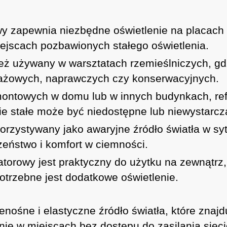
wy zapewnia niezbędne oświetlenie na placach
ejscach pozbawionych stałego oświetlenia.
ież używany w warsztatach rzemieślniczych, gd
tażowych, naprawczych czy konserwacyjnych.
montowych w domu lub w innych budynkach, re
nie stałe może być niedostępne lub niewystarcz
rzystywany jako awaryjne źródło światła w syt
eństwo i komfort w ciemności.
atorowy jest praktyczny do użytku na zewnątrz,
otrzebne jest dodatkowe oświetlenie.
zenośne i elastyczne źródło światła, które zna
ie w miejscach bez dostępu do zasilania siec