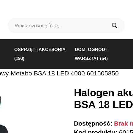
Wyszukiwarka
produktów
OSPRZĘT I AKCESORIA
DOM, OGRÓD I
(190)
WARSZTAT (54)
owy Metabo BSA 18 LED 4000 601505850
Halogen ak
BSA 18 LED
Dostępność:
Brak n
Kod produktu:
6015