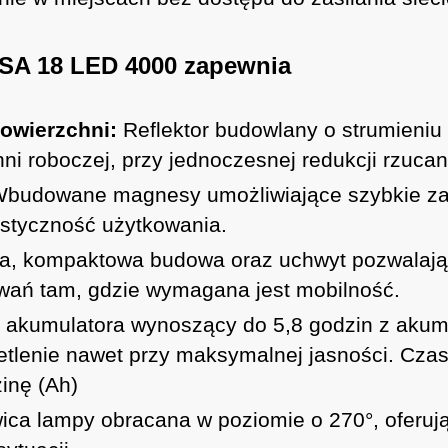
SA 18 LED 4000 zapewnia
owierzchni:
Reflektor budowlany o strumieniu
ni roboczej, przy jednoczesnej redukcji rzucan
budowane magnesy umożliwiające szybkie za
astyczność użytkowania.
, kompaktowa budowa oraz uchwyt pozwalający
owań tam, gdzie wymagana jest mobilność.
 akumulatora wynoszący do 5,8 godzin z akumu
ietlenie nawet przy maksymalnej jasności. Cz
inę (Ah)
ica lampy obracana w poziomie o 270°, oferują