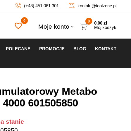
(+48) 451 061 301
kontakt@toolzone.pl
0
0,00
zł
Moje konto
Mój koszyk
POLECANE
PROMOCJE
BLOG
KONTAKT
umulatorowy Metabo
 4000 601505850
a stanie
05850