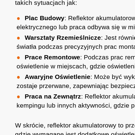
takich sytuacjach jak:
Plac Budowy
: Reflektor akumulatoro
elektrycznego lub praca odbywa się w mi
Warsztaty Rzemieślnicze
: Jest równ
światła podczas precyzyjnych prac mon
Prace Remontowe
: Podczas prac re
oświetlenie w miejscach, gdzie oświetle
Awaryjne Oświetlenie
: Może być wyko
zostaje przerwane, zapewniając bezpiecz
Praca na Zewnątrz
: Reflektor akumul
kempingu lub innych aktywności, gdzie p
W skrócie, reflektor akumulatorowy to pr
gdzie wymagane jest dodatkowe oświetlen