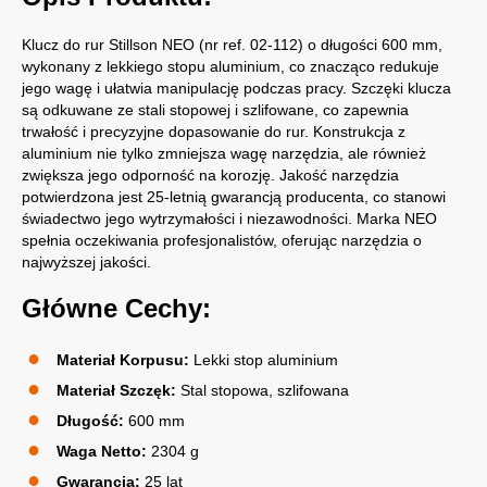
Klucz do rur Stillson NEO (nr ref. 02-112) o długości 600 mm,
wykonany z lekkiego stopu aluminium, co znacząco redukuje
jego wagę i ułatwia manipulację podczas pracy. Szczęki klucza
są odkuwane ze stali stopowej i szlifowane, co zapewnia
trwałość i precyzyjne dopasowanie do rur. Konstrukcja z
aluminium nie tylko zmniejsza wagę narzędzia, ale również
zwiększa jego odporność na korozję. Jakość narzędzia
potwierdzona jest 25-letnią gwarancją producenta, co stanowi
świadectwo jego wytrzymałości i niezawodności. Marka NEO
spełnia oczekiwania profesjonalistów, oferując narzędzia o
najwyższej jakości.
Główne Cechy:
Materiał Korpusu:
Lekki stop aluminium
Materiał Szczęk:
Stal stopowa, szlifowana
Długość:
600 mm
Waga Netto:
2304 g
Gwarancja:
25 lat