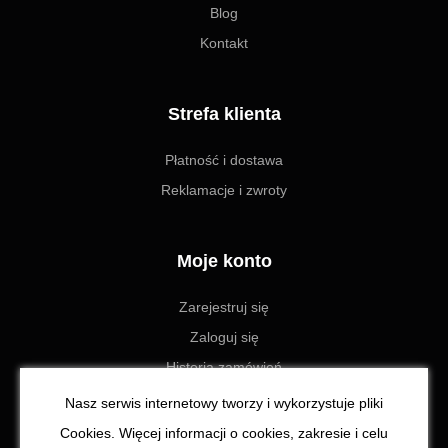
Blog
Kontakt
Strefa klienta
Płatność i dostawa
Reklamacje i zwroty
Moje konto
Zarejestruj się
Zaloguj się
Historia zamówień
Ustawienia
Nasz serwis internetowy tworzy i wykorzystuje pliki
Cookies. Więcej informacji o cookies, zakresie i celu