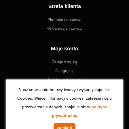
Strefa klienta
Płatność i dostawa
Reklamacje i zwroty
Moje konto
Zarejestruj się
Zaloguj się
Historia zamówień
Ustawienia
Nasz serwis internetowy tworzy i wykorzystuje pliki
Cookies. Więcej informacji o cookies, zakresie i celu
przetwarzania danych, znajduje się w
polityce
© 2023 Toolzone.pl | Wszystkie prawa zastrzeżone. Realizacja:
prywatności.
CodeinCode
zamknij