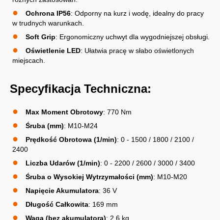
Ochrona IP56
: Odporny na kurz i wodę, idealny do pracy
w trudnych warunkach.
Soft Grip
: Ergonomiczny uchwyt dla wygodniejszej obsługi.
Oświetlenie LED
: Ułatwia pracę w słabo oświetlonych
miejscach.
Specyfikacja Techniczna:
Max Moment Obrotowy
: 770 Nm
Śruba (mm)
: M10-M24
Prędkość Obrotowa (1/min)
: 0 - 1500 / 1800 / 2100 /
2400
Liczba Udarów (1/min)
: 0 - 2200 / 2600 / 3000 / 3400
Śruba o Wysokiej Wytrzymałości (mm)
: M10-M20
Napięcie Akumulatora
: 36 V
Długość Całkowita
: 169 mm
Waga (bez akumulatora)
: 2,6 kg