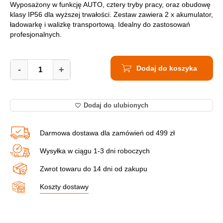
Wyposażony w funkcję AUTO, cztery tryby pracy, oraz obudowę
klasy IP56 dla wyższej trwałości. Zestaw zawiera 2 x akumulator,
ładowarkę i walizkę transportową. Idealny do zastosowań
profesjonalnych.
Klucz
Dodaj do koszyka
Udarowy
-
+
Akumulatorowy
HIKOKI
WR36DE
Dodaj do ulubionych
W2Z
-
walizka
Darmowa dostawa dla zamówień od 499 zł
quantity
Wysyłka w ciągu 1-3 dni roboczych
Zwrot towaru do 14 dni od zakupu
Koszty dostawy