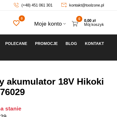
(+48) 451 061 301
kontakt@toolzone.pl
0
0,00
zł
Moje konto
Mój koszyk
POLECANE
PROMOCJE
BLOG
KONTAKT
 akumulator 18V Hikoki
76029
a stanie
29