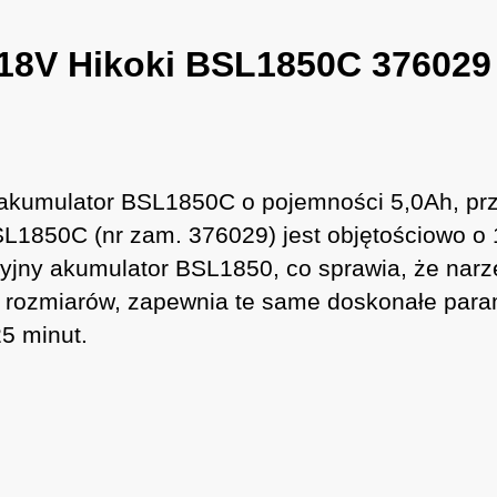
18V Hikoki BSL1850C 376029
i akumulator BSL1850C o pojemności 5,0Ah, pr
L1850C (nr zam. 376029) jest objętościowo o 
ycyjny akumulator BSL1850, co sprawia, że nar
 rozmiarów, zapewnia te same doskonałe param
5 minut.