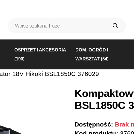
Wyszukiwarka
produktów
OSPRZĘT I AKCESORIA
DOM, OGRÓD I
(190)
WARSZTAT (54)
tor 18V Hikoki BSL1850C 376029
Kompaktowy
BSL1850C 3
Dostępność:
Brak n
Kod produktu:
3760