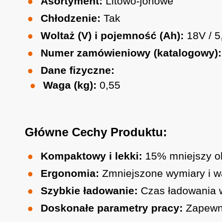
Asortyment:
Litowo-jonowe
Chłodzenie:
Tak
Woltaż (V) i pojemność (Ah):
18V / 5
Numer zamówieniowy (katalogowy):
Dane fizyczne:
Waga (kg):
0,55
Główne Cechy Produktu:
Kompaktowy i lekki:
15% mniejszy ob
Ergonomia:
Zmniejszone wymiary i w
Szybkie ładowanie:
Czas ładowania w
Doskonałe parametry pracy:
Zapewni