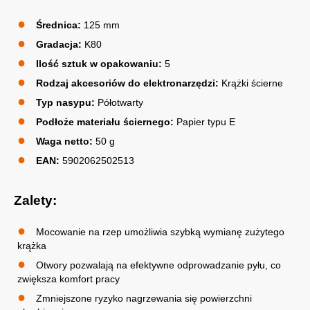
Średnica:
125 mm
Gradacja:
K80
Ilość sztuk w opakowaniu:
5
Rodzaj akcesoriów do elektronarzędzi:
Krążki ścierne
Typ nasypu:
Półotwarty
Podłoże materiału ściernego:
Papier typu E
Waga netto:
50 g
EAN:
5902062502513
Zalety:
Mocowanie na rzep umożliwia szybką wymianę zużytego
krążka
Otwory pozwalają na efektywne odprowadzanie pyłu, co
zwiększa komfort pracy
Zmniejszone ryzyko nagrzewania się powierzchni