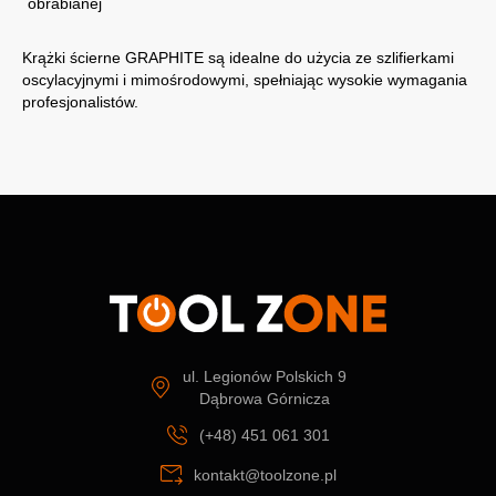
obrabianej
Krążki ścierne GRAPHITE są idealne do użycia ze szlifierkami
oscylacyjnymi i mimośrodowymi, spełniając wysokie wymagania
profesjonalistów.
ul. Legionów Polskich 9
Dąbrowa Górnicza
(+48) 451 061 301
kontakt@toolzone.pl