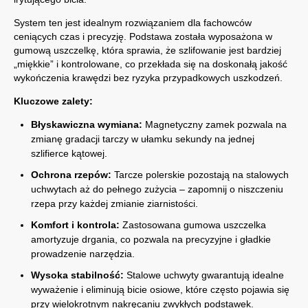
System ten jest idealnym rozwiązaniem dla fachowców
ceniących czas i precyzję. Podstawa została wyposażona w
gumową uszczelkę, która sprawia, że szlifowanie jest bardziej
„miękkie” i kontrolowane, co przekłada się na doskonałą jakość
wykończenia krawędzi bez ryzyka przypadkowych uszkodzeń.
Kluczowe zalety:
Błyskawiczna wymiana:
Magnetyczny zamek pozwala na
zmianę gradacji tarczy w ułamku sekundy na jednej
szlifierce kątowej.
Ochrona rzepów:
Tarcze polerskie pozostają na stalowych
uchwytach aż do pełnego zużycia – zapomnij o niszczeniu
rzepa przy każdej zmianie ziarnistości.
Komfort i kontrola:
Zastosowana gumowa uszczelka
amortyzuje drgania, co pozwala na precyzyjne i gładkie
prowadzenie narzędzia.
Wysoka stabilność:
Stalowe uchwyty gwarantują idealne
wyważenie i eliminują bicie osiowe, które często pojawia się
przy wielokrotnym nakręcaniu zwykłych podstawek.