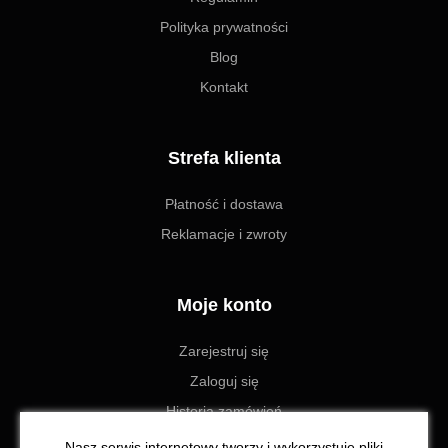
Polityka prywatności
Blog
Kontakt
Strefa klienta
Płatność i dostawa
Reklamacje i zwroty
Moje konto
Zarejestruj się
Zaloguj się
Historia zamówień
Ustawienia
Nasz serwis internetowy tworzy i wykorzystuje pliki