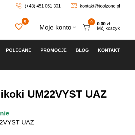
(+48) 451 061 301
kontakt@toolzone.pl
0
0,00
zł
Moje konto
Mój koszyk
POLECANE
PROMOCJE
BLOG
KONTAKT
Hikoki UM22VYST UAZ
nie
2VYST UAZ