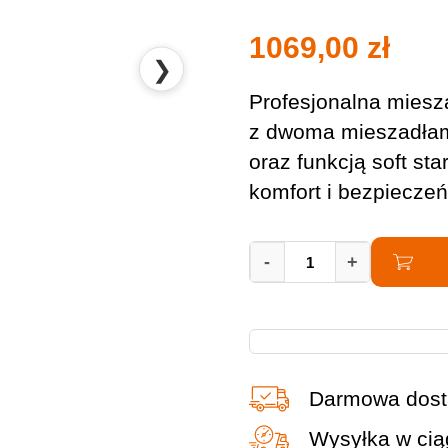
1069,00
zł
❯
Profesjonalna mies
z dwoma mieszadłam
oraz funkcją soft st
komfort i bezpiecze
Mieszarka
-
+
Hikoki
UM22VYST
UAZ
quantity
Darmowa dost
Wysyłka w cią