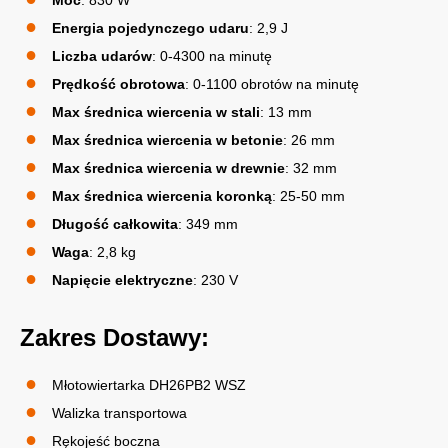
Moc
: 830 W
Energia pojedynczego udaru
: 2,9 J
Liczba udarów
: 0-4300 na minutę
Prędkość obrotowa
: 0-1100 obrotów na minutę
Max średnica wiercenia w stali
: 13 mm
Max średnica wiercenia w betonie
: 26 mm
Max średnica wiercenia w drewnie
: 32 mm
Max średnica wiercenia koronką
: 25-50 mm
Długość całkowita
: 349 mm
Waga
: 2,8 kg
Napięcie elektryczne
: 230 V
Zakres Dostawy:
Młotowiertarka DH26PB2 WSZ
Walizka transportowa
Rękojeść boczna