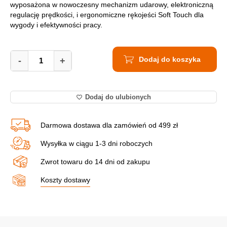
wyposażona w nowoczesny mechanizm udarowy, elektroniczną
regulację prędkości, i ergonomiczne rękojeści Soft Touch dla
wygody i efektywności pracy.
Młotowiertarka
Dodaj do koszyka
Hikoki
-
+
DH26PB2
WSZ
(hitachi)
Dodaj do ulubionych
SDS-
Plus
quantity
Darmowa dostawa dla zamówień od 499 zł
Wysyłka w ciągu 1-3 dni roboczych
Zwrot towaru do 14 dni od zakupu
Koszty dostawy