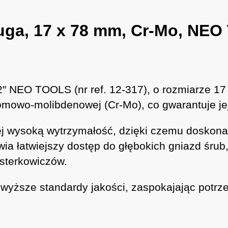
uga, 17 x 78 mm, Cr-Mo, NEO
" NEO TOOLS (nr ref. 12-317), o rozmiarze 17
romowo-molibdenowej (Cr-Mo), co gwarantuje je
jej wysoką wytrzymałość, dzięki czemu doskon
ia łatwiejszy dostęp do głębokich gniazd śrub
jsterkowiczów.
wyższe standardy jakości, zaspokajając potrz