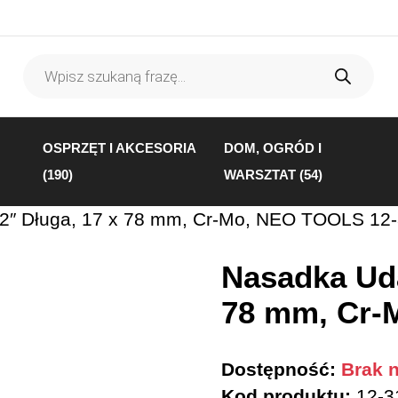
Wyszukiwarka
produktów
OSPRZĘT I AKCESORIA
DOM, OGRÓD I
(190)
WARSZTAT (54)
2″ Długa, 17 x 78 mm, Cr-Mo, NEO TOOLS 12
Nasadka Uda
78 mm, Cr-
Dostępność:
Brak n
Kod produktu:
12-3