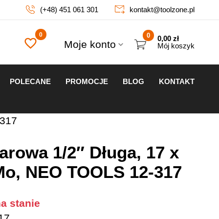
(+48) 451 061 301
kontakt@toolzone.pl
0
0,00
zł
Moje konto
Mój koszyk
POLECANE
PROMOCJE
BLOG
KONTAKT
-317
rowa 1/2″ Długa, 17 x
Mo, NEO TOOLS 12-317
a stanie
17