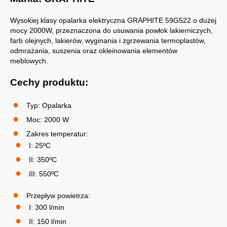
Wysokiej klasy opalarka elektryczna GRAPHITE 59G522 o dużej
mocy 2000W, przeznaczona do usuwania powłok lakierniczych,
farb olejnych, lakierów, wyginania i zgrzewania termoplastów,
odmrażania, suszenia oraz okleinowania elementów
meblowych.
Cechy produktu:
Typ: Opalarka
Moc: 2000 W
Zakres temperatur:
I: 25ºC
II: 350ºC
III: 550ºC
Przepływ powietrza:
I: 300 l/min
II: 150 l/min