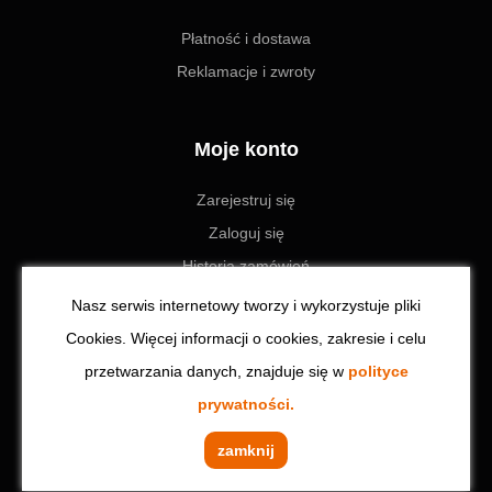
Płatność i dostawa
Reklamacje i zwroty
Moje konto
Zarejestruj się
Zaloguj się
Historia zamówień
Ustawienia
Nasz serwis internetowy tworzy i wykorzystuje pliki
Cookies. Więcej informacji o cookies, zakresie i celu
przetwarzania danych, znajduje się w
polityce
© 2023 Toolzone.pl | Wszystkie prawa zastrzeżone. Realizacja:
prywatności.
CodeinCode
zamknij