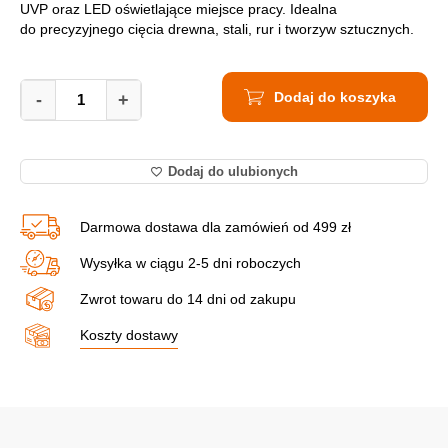
UVP oraz LED oświetlające miejsce pracy. Idealna
do precyzyjnego cięcia drewna, stali, rur i tworzyw sztucznych.
Piła
Dodaj do koszyka
Szablasta
-
+
Akumulatorowa
HIKOKI
CR18DMA
Dodaj do ulubionych
W4Z
quantity
Darmowa dostawa dla zamówień od 499 zł
Wysyłka w ciągu 2-5 dni roboczych
Zwrot towaru do 14 dni od zakupu
Koszty dostawy