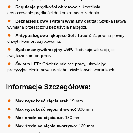
Regulacja prędkości obrotowej:
Umożliwia
dostosowanie prędkości do konkretnego zadania.
Beznarzędziowy system wymiany ostrza:
Szybka i łatwa
wymiana brzeszczotu bez użycia narzędzi.
Antypoślizgowa rękojeść Soft Touch:
Zapewnia pewny
chwyt i komfort użytkowania.
System antywibracyjny UVP:
Redukuje wibracje, co
zwiększa komfort pracy.
Światło LED:
Oświetla miejsce pracy, ułatwiając
precyzyjne cięcie nawet w słabo oświetlonych warunkach.
Informacje Szczegółowe:
Max wysokość cięcia stal:
19 mm
Max wysokość cięcia drewno:
300 mm
Max średnica cięcia rur:
130 mm
Max średnica cięcia tworzywo:
130 mm