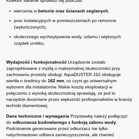
Kolektor idealnie sprawdzi się podczas:
wiercenia w
betonie oraz ścianach ceglanych
,
prac instalacyjnych w pomieszczeniach po remoncie
(wykończonych),
skutecznego wychwytywania wody, szlamu i większych
cząstek urobku.
Wydajność i funkcjonalność
Urządzenie zostało
zaprojektowane z myślą o maksymalnej skuteczności przy
zachowaniu prostoty obsługi. AquaDUSTER 162 obsługuje
wiertła o średnicy do
162 mm
, co czyni go uniwersalnym
wyborem dla instalatorów. Niskie koszty eksploatacji w
połączeniu z wysoką skutecznością sprawiają, że jest to
narzędzie doceniane przez większość profesjonalistów w branży
techniki diamentowej.
Dane techniczne i wymagania
Przystawkę należy podłączyć
do
odkurzacza budowlanego z funkcją zaboru wody
.
Podciśnienie generowane przez odkurzacz nie tylko
natychmiastowo odbiera zanieczyszczenia, ale również