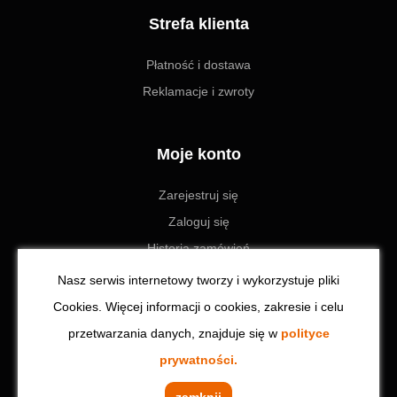
Strefa klienta
Płatność i dostawa
Reklamacje i zwroty
Moje konto
Zarejestruj się
Zaloguj się
Historia zamówień
Ustawienia
Nasz serwis internetowy tworzy i wykorzystuje pliki
Cookies. Więcej informacji o cookies, zakresie i celu
przetwarzania danych, znajduje się w
polityce
© 2023 Toolzone.pl | Wszystkie prawa zastrzeżone. Realizacja:
prywatności.
CodeinCode