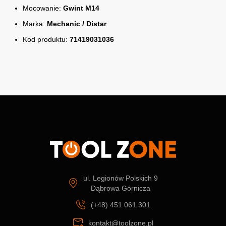
Mocowanie:
Gwint M14
Marka:
Mechanic / Distar
Kod produktu:
71419031036
ul. Legionów Polskich 9
Dąbrowa Górnicza
(+48) 451 061 301
kontakt@toolzone.pl