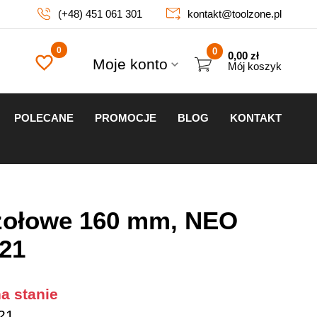
(+48) 451 061 301
kontakt@toolzone.pl
0
0,00
zł
Moje konto
Mój koszyk
POLECANE
PROMOCJE
BLOG
KONTAKT
zołowe 160 mm, NEO
21
a stanie
21