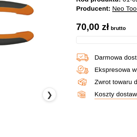
Producent:
Neo Too
70,00
zł
brutto
Darmowa dost
Ekspresowa wy
Zwrot towaru 
❯
Koszty dosta