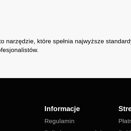
rzędzie, które spełnia najwyższe standardy ja
fesjonalistów.
Informacje
Str
Regulamin
Płat