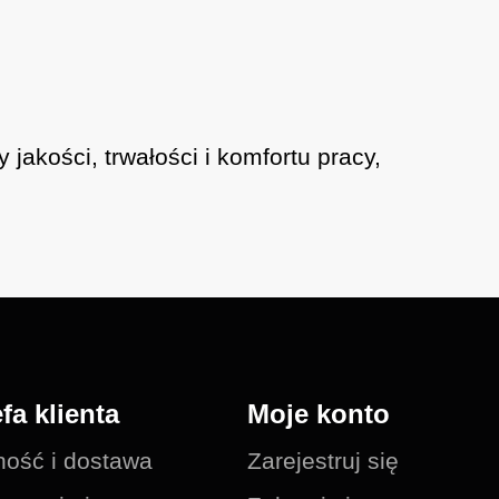
kości, trwałości i komfortu pracy,
efa klienta
Moje konto
ność i dostawa
Zarejestruj się