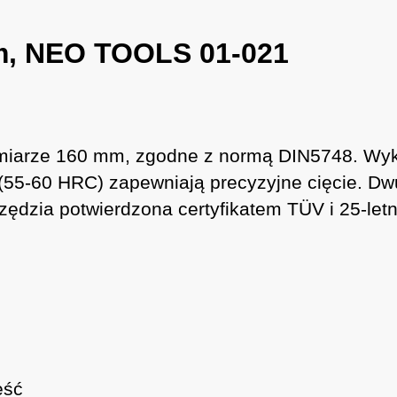
m, NEO TOOLS 01-021
iarze 160 mm, zgodne z normą DIN5748. Wykon
 (55-60 HRC) zapewniają precyzyjne cięcie. D
zędzia potwierdzona certyfikatem TÜV i 25-le
eść