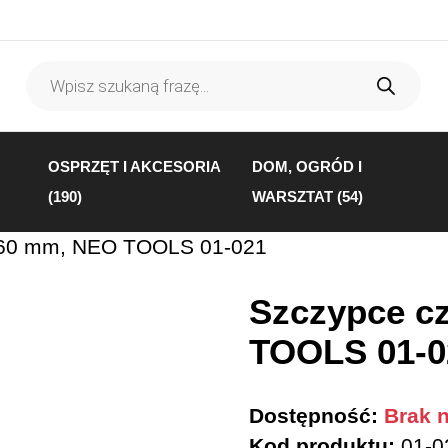
Wyszukiwarka
produktów
OSPRZĘT I AKCESORIA
DOM, OGRÓD I
(190)
WARSZTAT (54)
160 mm, NEO TOOLS 01-021
Szczypce c
TOOLS 01-0
Dostępność:
Brak n
Kod produktu:
01-0