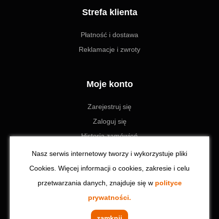
Strefa klienta
Płatność i dostawa
Reklamacje i zwroty
Moje konto
Zarejestruj się
Zaloguj się
Historia zamówień
Ustawienia
Nasz serwis internetowy tworzy i wykorzystuje pliki
Cookies. Więcej informacji o cookies, zakresie i celu
przetwarzania danych, znajduje się w
polityce
© 2023 Toolzone.pl | Wszystkie prawa zastrzeżone. Realizacja:
prywatności.
CodeinCode
zamknij