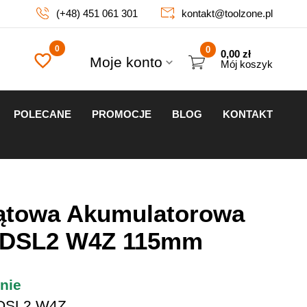
(+48) 451 061 301
kontakt@toolzone.pl
0
0,00
zł
Moje konto
Mój koszyk
POLECANE
PROMOCJE
BLOG
KONTAKT
Kątowa Akumulatorowa
8DSL2 W4Z 115mm
nie
DSL2 W4Z