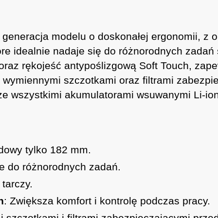
 generacja modelu o doskonałej ergonomii, z 
óre idealnie nadaje się do różnorodnych zadań
 oraz rękojeść antypoślizgową Soft Touch, zap
i z wymiennymi szczotkami oraz filtrami zabez
ze wszystkimi akumulatorami wsuwanymi Li-ion H
udowy tylko 182 mm.
e do różnorodnych zadań.
tarczy.
h
: Zwiększa komfort i kontrolę podczas pracy.
 szczotkami i filtrami zabezpieczającymi prze