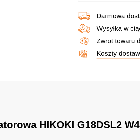
G18DSL2
Darmowa dost
W4Z
115mm
Wysyłka w cią
quantity
Zwrot towaru 
Koszty dosta
latorowa HIKOKI G18DSL2 W