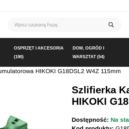
Wyszukiwarka
produktów
OSPRZĘT I AKCESORIA
DOM, OGRÓD I
(190)
WARSZTAT (54)
Akumulatorowa HIKOKI G18DSL2 W4Z 115mm
Szlifierka 
HIKOKI G1
Dostępność:
Na sta
Kod produktu:
G18