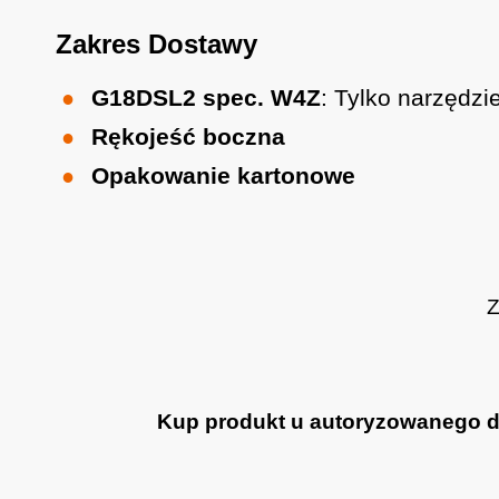
Zakres Dostawy
G18DSL2 spec. W4Z
: Tylko narzędzi
Rękojeść boczna
Opakowanie kartonowe
Z
Kup produkt u autoryzowanego dea