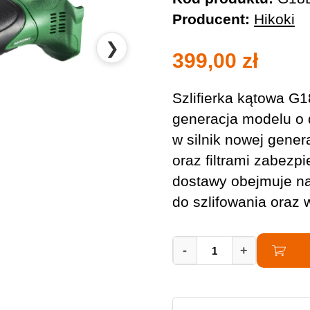
Producent:
Hikoki
❯
399,00
zł
Szlifierka kątowa G
generacja modelu o 
w silnik nowej gene
oraz filtrami zabezp
dostawy obejmuje na
do szlifowania ora
Szlifierka
-
+
Kątowa
Akumulatorowa
HIKOKI