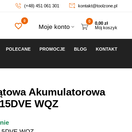
(+48) 451 061 301
kontakt@toolzone.pl
0
0,00
zł
Moje konto
Mój koszyk
POLECANE
PROMOCJE
BLOG
KONTAKT
Kątowa Akumulatorowa
615DVE WQZ
nie
15DVE WQZ