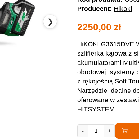
Producent:
Hikoki
❯
2250,00
zł
HiKOKI G3615DVE WQ
szlifierka kątowa z 
akumulatorami Multi
obrotowej, systemy 
z rękojeścią Soft T
Narzędzie idealne do
oferowane w zestawi
HITSYSTEM.
Szlifierka
-
+
Kątowa