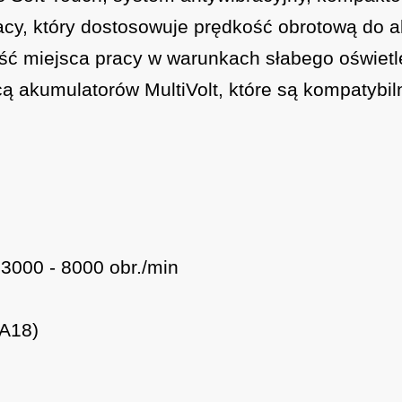
acy, który dostosowuje prędkość obrotową do a
ść miejsca pracy w warunkach słabego oświetl
cą akumulatorów MultiVolt, które są kompatybi
 3000 - 8000 obr./min
6A18)