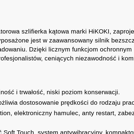
wa szlifierka kątowa marki HiKOKI, zaproje
posażone jest w zaawansowany silnik bezszcz
ładowaniu. Dzięki licznym funkcjom ochronnym
rofesjonalistów, ceniących niezawodność i komf
ość i trwałość, niski poziom konserwacji.
żliwia dostosowanie prędkości do rodzaju prac
ction, elektroniczny hamulec, anty restart, z
ć Soft Touch, system antywibracyjny, kompakt