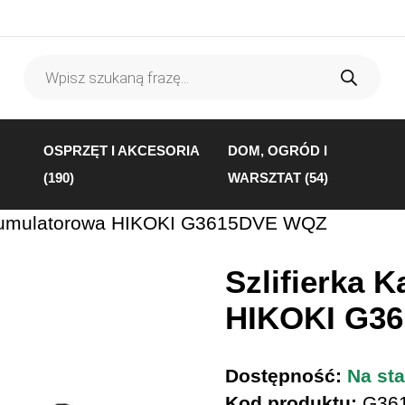
Wyszukiwarka
produktów
OSPRZĘT I AKCESORIA
DOM, OGRÓD I
(190)
WARSZTAT (54)
Akumulatorowa HIKOKI G3615DVE WQZ
Szlifierka 
HIKOKI G3
Dostępność:
Na sta
Kod produktu:
G36