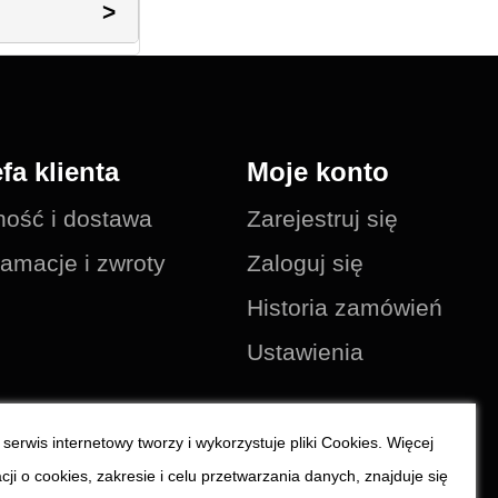
efa klienta
Moje konto
ność i dostawa
Zarejestruj się
amacje i zwroty
Zaloguj się
Historia zamówień
Ustawienia
serwis internetowy tworzy i wykorzystuje pliki Cookies. Więcej
cji o cookies, zakresie i celu przetwarzania danych, znajduje się