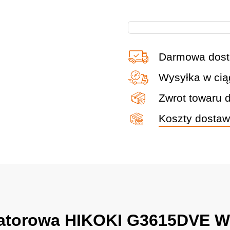
Akumulatorowa
HIKOKI
G3615DVE
Darmowa dost
WQZ
quantity
Wysyłka w cią
Zwrot towaru 
Koszty dosta
ulatorowa HIKOKI G3615DVE 