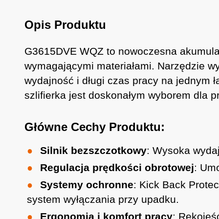
Opis Produktu
G3615DVE WQZ to nowoczesna akumulatoro
wymagającymi materiałami. Narzędzie wy
wydajność i długi czas pracy na jednym 
szlifierka jest doskonałym wyborem dla p
Główne Cechy Produktu:
Silnik bezszczotkowy
: Wysoka wydajn
Regulacja prędkości obrotowej
: Umo
Systemy ochronne
: Kick Back Prote
system wyłączania przy upadku.
Ergonomia i komfort pracy
: Rękojeś