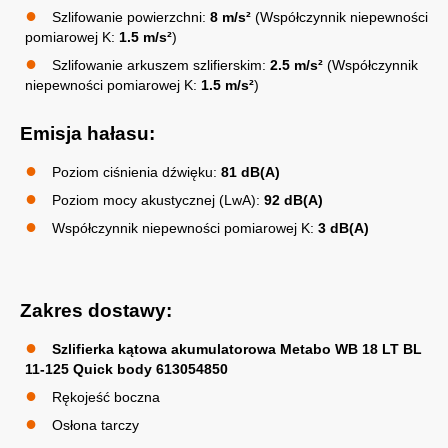
Szlifowanie powierzchni:
8 m/s²
(Współczynnik niepewności
pomiarowej K:
1.5 m/s²
)
Szlifowanie arkuszem szlifierskim:
2.5 m/s²
(Współczynnik
niepewności pomiarowej K:
1.5 m/s²
)
Emisja hałasu:
Poziom ciśnienia dźwięku:
81 dB(A)
Poziom mocy akustycznej (LwA):
92 dB(A)
Współczynnik niepewności pomiarowej K:
3 dB(A)
Zakres dostawy:
Szlifierka kątowa akumulatorowa Metabo WB 18 LT BL
11-125 Quick body 613054850
Rękojeść boczna
Osłona tarczy