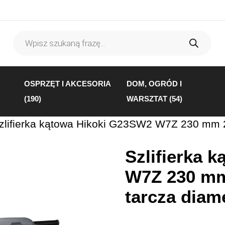
Wyszukiwarka
produktów
OSPRZĘT I AKCESORIA
DOM, OGRÓD I
(190)
WARSZTAT (54)
zlifierka kątowa Hikoki G23SW2 W7Z 230 mm 2
Szlifierka 
W7Z 230 mm
tarcza dia