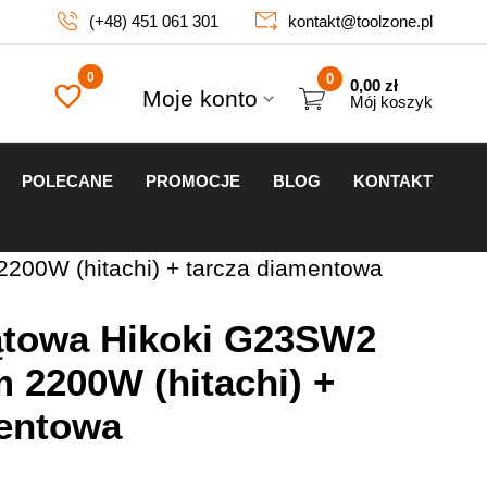
(+48) 451 061 301
kontakt@toolzone.pl
0
0,00
zł
Moje konto
Mój koszyk
POLECANE
PROMOCJE
BLOG
KONTAKT
200W (hitachi) + tarcza diamentowa
kątowa Hikoki G23SW2
 2200W (hitachi) +
mentowa