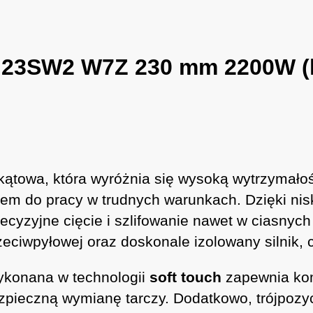
 G23SW2 W7Z 230 mm 2200W (hi
a kątowa, która wyróżnia się wysoką wytrzymał
iem do pracy w trudnych warunkach. Dzięki ni
recyzyjne cięcie i szlifowanie nawet w ciasny
iwpyłowej oraz doskonale izolowany silnik, co 
ykonana w technologii
soft touch
zapewnia kom
zpieczną wymianę tarczy. Dodatkowo, trójpozy