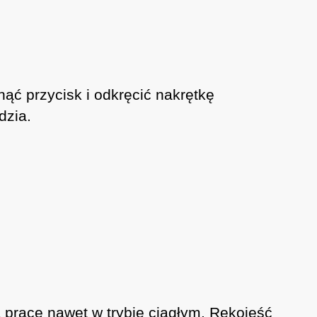
ąć przycisk i odkręcić nakrętkę
dzia.
 pracę nawet w trybie ciągłym. Rękojeść