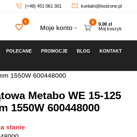
(+48) 451 061 301
kontakt@toolzone.pl
0
0,00
zł
Moje konto
Mój koszyk
POLECANE
PROMOCJE
BLOG
KONTAKT
25mm 1550W 600448000
kątowa Metabo WE 15-125
m 1550W 600448000
a stanie
48000