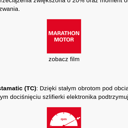
przeciążenia zwiększona o 20% oraz moment ob
yzwania.
zobacz film
tamatic (TC)
: Dzięki stałym obrotom pod obc
m dociśnięciu szlifierki elektronika podtrzymuj