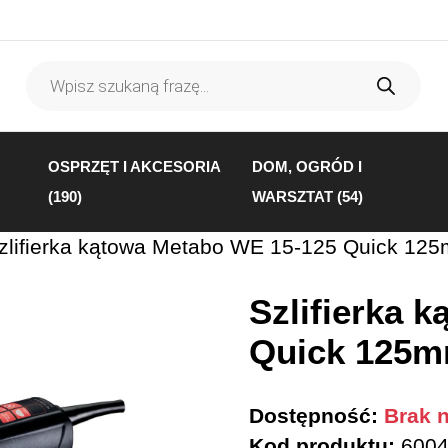
Wyszukiwarka
produktów
OSPRZĘT I AKCESORIA
DOM, OGRÓD I
(190)
WARSZTAT (54)
zlifierka kątowa Metabo WE 15-125 Quick 1
Szlifierka 
Quick 125m
Dostępność:
Brak n
Kod produktu:
6004