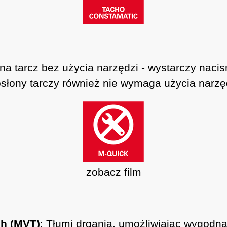
a tarcz bez użycia narzędzi - wystarczy nacisn
słony tarczy również nie wymaga użycia narzę
zobacz film
h (MVT)
: Tłumi drgania, umożliwiając wygodną