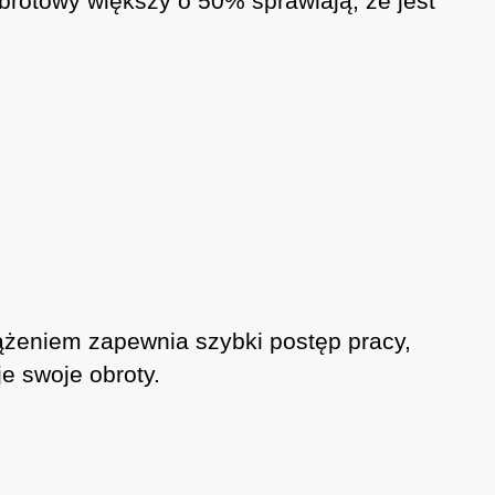
rotowy większy o 50% sprawiają, że jest
iążeniem zapewnia szybki postęp pracy,
e swoje obroty.