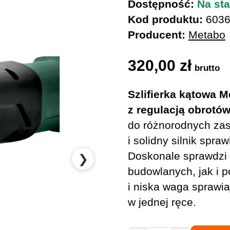
Dostępność:
Na sta
Kod produktu:
6036
Producent:
Metabo
320,00
zł
brutto
Szlifierka kątowa
z regulacją obrotó
do różnorodnych zas
i solidny silnik spra
Doskonale sprawdzi 
❯
budowlanych, jak i 
i niska waga sprawi
w jednej ręce.