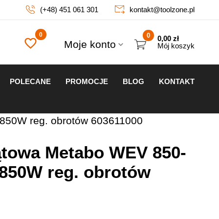
(+48) 451 061 301
kontakt@toolzone.pl
0
0,00
zł
Moje konto
Mój koszyk
POLECANE
PROMOCJE
BLOG
KONTAKT
 850W reg. obrotów 603611000
kątowa Metabo WEV 850-
850W reg. obrotów