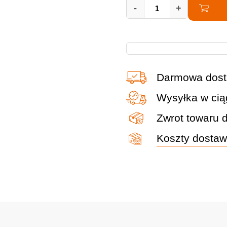
Szlifierka
-
+
kątowa
Metabo
WEV
850-
Darmowa dost
125
125mm
Wysyłka w cią
850W
Zwrot towaru 
reg.
Koszty dosta
obrotów
603611000
quantity