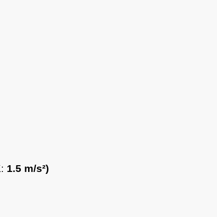
K:
1.5 m/s²)