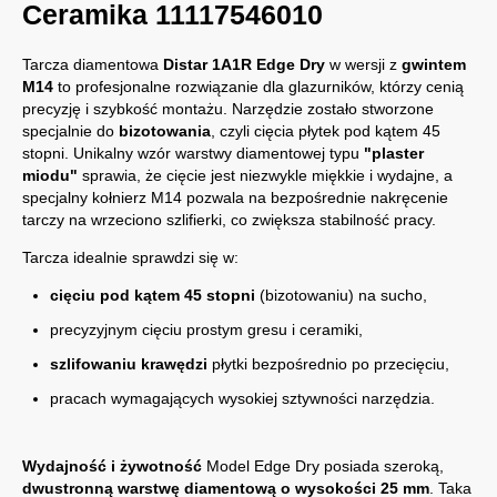
Ceramika 11117546010
Tarcza diamentowa
Distar 1A1R Edge Dry
w wersji z
gwintem
M14
to profesjonalne rozwiązanie dla glazurników, którzy cenią
precyzję i szybkość montażu. Narzędzie zostało stworzone
specjalnie do
bizotowania
, czyli cięcia płytek pod kątem 45
stopni. Unikalny wzór warstwy diamentowej typu
"plaster
miodu"
sprawia, że cięcie jest niezwykle miękkie i wydajne, a
specjalny kołnierz M14 pozwala na bezpośrednie nakręcenie
tarczy na wrzeciono szlifierki, co zwiększa stabilność pracy.
Tarcza idealnie sprawdzi się w:
cięciu pod kątem 45 stopni
(bizotowaniu) na sucho,
precyzyjnym cięciu prostym gresu i ceramiki,
szlifowaniu krawędzi
płytki bezpośrednio po przecięciu,
pracach wymagających wysokiej sztywności narzędzia.
Wydajność i żywotność
Model Edge Dry posiada szeroką,
dwustronną warstwę diamentową o wysokości 25 mm
. Taka