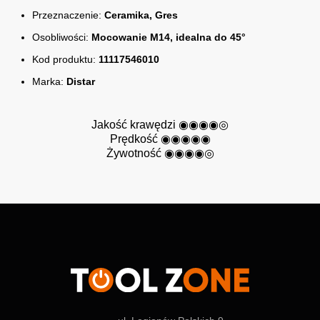
Przeznaczenie:
Ceramika, Gres
Osobliwości:
Mocowanie M14, idealna do 45°
Kod produktu:
11117546010
Marka:
Distar
Jakość krawędzi ◉◉◉
◉
◎
Prędkość ◉◉◉◉
◉
Żywotność ◉◉◉
◉
◎