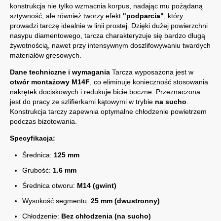
konstrukcja nie tylko wzmacnia korpus, nadając mu pożądaną
sztywność, ale również tworzy efekt
"podparcia"
, który
prowadzi tarczę idealnie w linii prostej. Dzięki dużej powierzchni
nasypu diamentowego, tarcza charakteryzuje się bardzo długą
żywotnością, nawet przy intensywnym doszlifowywaniu twardych
materiałów gresowych.
Dane techniczne i wymagania
Tarcza wyposażona jest w
otwór montażowy M14F
, co eliminuje konieczność stosowania
nakrętek dociskowych i redukuje bicie boczne. Przeznaczona
jest do pracy ze szlifierkami kątowymi w trybie
na sucho
.
Konstrukcja tarczy zapewnia optymalne chłodzenie powietrzem
podczas bizotowania.
Specyfikacja:
Średnica:
125 mm
Grubość:
1.6 mm
Średnica otworu:
M14 (gwint)
Wysokość segmentu:
25 mm (dwustronny)
Chłodzenie:
Bez chłodzenia (na sucho)