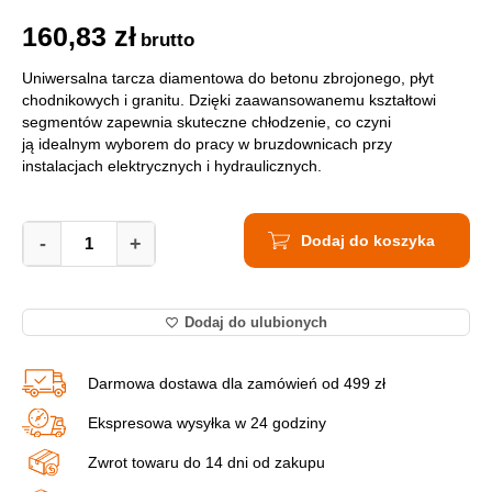
160,83
zł
brutto
Uniwersalna tarcza diamentowa do betonu zbrojonego, płyt
chodnikowych i granitu. Dzięki zaawansowanemu kształtowi
segmentów zapewnia skuteczne chłodzenie, co czyni
ją idealnym wyborem do pracy w bruzdownicach przy
instalacjach elektrycznych i hydraulicznych.
Tarcza
Dodaj do koszyka
Diamentowa
-
+
Do
Betonu
Distar
Dodaj do ulubionych
Technic
Advanced
150mm
Darmowa dostawa dla zamówień od 499 zł
14315347012
quantity
Ekspresowa wysyłka w 24 godziny
Zwrot towaru do 14 dni od zakupu