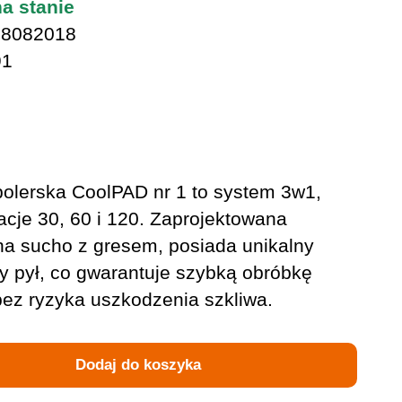
na stanie
8082018
91
polerska CoolPAD nr 1 to system 3w1,
acje 30, 60 i 120. Zaprojektowana
 na sucho z gresem, posiada unikalny
y pył, co gwarantuje szybką obróbkę
bez ryzyka uszkodzenia szkliwa.
Dodaj do koszyka