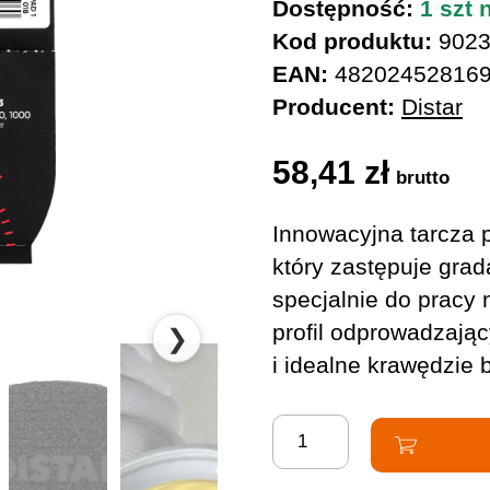
Dostępność:
1 szt 
Kod produktu:
9023
EAN:
48202452816
Producent:
Distar
58,41
zł
brutto
Innowacyjna tarcza 
który zastępuje grad
specjalnie do pracy
profil odprowadzając
❯
i idealne krawędzie 