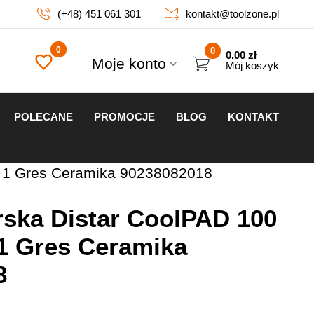
(+48) 451 061 301
kontakt@toolzone.pl
0
0,00
zł
Moje konto
Mój koszyk
POLECANE
PROMOCJE
BLOG
KONTAKT
r 1 Gres Ceramika 90238082018
rska Distar CoolPAD 100
1 Gres Ceramika
8