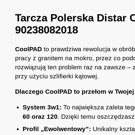
Tarcza Polerska Distar
90238082018
CoolPAD
to prawdziwa rewolucja w obrób
pracy z granitem na mokro, przez co podc
rozwiązują ten problem raz na zawsze – 
przy użyciu szlifierki kątowej.
Dlaczego CoolPAD to przełom w Twojej
System 3w1:
To największa zaleta te
60 oraz 120
. Dzięki temu oszczędzasz
Profil „Ewolwentowy”:
Unikalny kszta