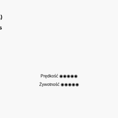
)
s
Prędkość ◉◉◉◉◉
Żywotność ◉◉◉◉◉