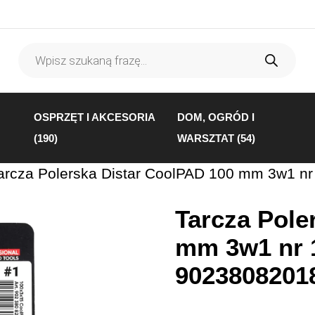
Wyszukiwarka
produktów
OSPRZĘT I AKCESORIA
DOM, OGRÓD I
(190)
WARSZTAT (54)
arcza Polerska Distar CoolPAD 100 mm 3w1 n
Tarcza Pole
mm 3w1 nr 
9023808201