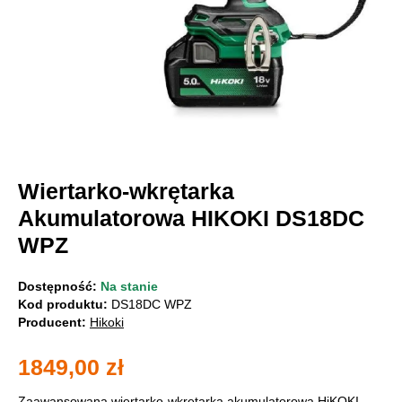
Wiertarko-wkrętarka
Akumulatorowa HIKOKI DS18DC
WPZ
Dostępność:
Na stanie
Kod produktu:
DS18DC WPZ
Producent:
Hikoki
1849,00
zł
Zaawansowana wiertarko-wkrętarka akumulatorowa HiKOKI