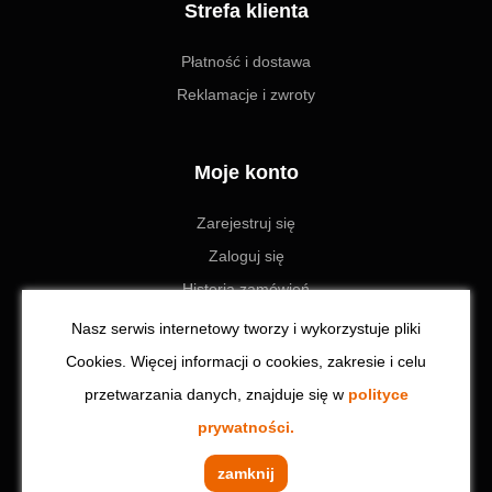
Strefa klienta
Płatność i dostawa
Reklamacje i zwroty
Moje konto
Zarejestruj się
Zaloguj się
Historia zamówień
Ustawienia
Nasz serwis internetowy tworzy i wykorzystuje pliki
Cookies. Więcej informacji o cookies, zakresie i celu
przetwarzania danych, znajduje się w
polityce
© 2023 Toolzone.pl | Wszystkie prawa zastrzeżone. Realizacja:
prywatności.
CodeinCode
zamknij