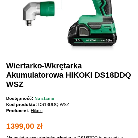
Wiertarko-Wkrętarka
Akumulatorowa HIKOKI DS18DDQ
WSZ
Dostępność:
Na stanie
Kod produktu:
DS18DDQ WSZ
Producent:
Hikoki
1399,00
zł
Akumulatorowa wiertarko-wkrętarka DS18DDQ to narzędzie,