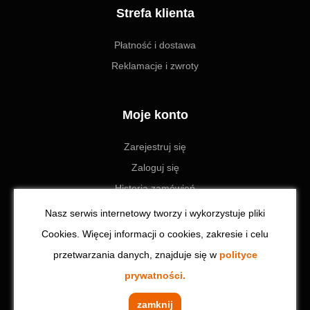
Strefa klienta
Płatność i dostawa
Reklamacje i zwroty
Moje konto
Zarejestruj się
Zaloguj się
Historia zamówień
Ustawienia
Nasz serwis internetowy tworzy i wykorzystuje pliki
Cookies. Więcej informacji o cookies, zakresie i celu
przetwarzania danych, znajduje się w
polityce
© 2023 Toolzone.pl | Wszystkie prawa zastrzeżone. Realizacja:
prywatności.
CodeinCode
zamknij