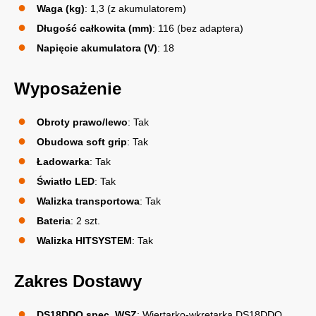
Waga (kg)
: 1,3 (z akumulatorem)
Długość całkowita (mm)
: 116 (bez adaptera)
Napięcie akumulatora (V)
: 18
Wyposażenie
Obroty prawo/lewo
: Tak
Obudowa soft grip
: Tak
Ładowarka
: Tak
Światło LED
: Tak
Walizka transportowa
: Tak
Bateria
: 2 szt.
Walizka HITSYSTEM
: Tak
Zakres Dostawy
DS18DDQ spec. WSZ
: Wiertarko-wkrętarka DS18DDQ,