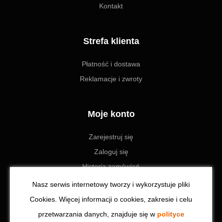
Kontakt
Strefa klienta
Płatność i dostawa
Reklamacje i zwroty
Moje konto
Zarejestruj się
Zaloguj się
Historia zamówień
Ustawienia
Nasz serwis internetowy tworzy i wykorzystuje pliki
Cookies. Więcej informacji o cookies, zakresie i celu
przetwarzania danych, znajduje się w
polityce