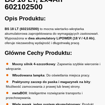
602102500
Opis Produktu:
BS 18 LT (602102500)
to mocna wiertarko-wkrętarka
akumulatorowa zaprojektowana do wymagających zastosowań.
Wyposażona w
dwa akumulatory LiPOWER (18 V / 4,0 Ah)
,
oferuje niezawodną wydajność i długotrwałą pracę.
Główne Cechy Produktu:
Mocny silnik 4-szczotkowy
: Zapewnia szybkie wiercenie i
wkręcanie.
Wbudowana lampka
: Do oświetlania miejsca pracy.
Praktyczny zaczep do paska i magazynek na bity
:
Możliwość zamocowania z prawej lub lewej strony.
metaBOX
: Inteligentne rozwiązanie transportu i
przechowywania.
Wiele marek, jeden system akumulatorowy
: Produkt