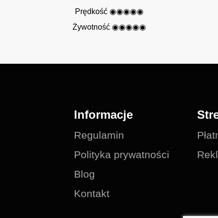
Prędkość ◉◉◉◉◉
Żywotność ◉◉◉◉
◉
Informacje
Str
Regulamin
Płat
Polityka prywatności
Rekl
Blog
Kontakt