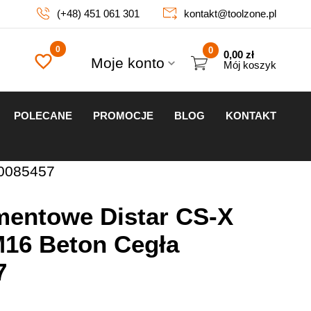
(+48) 451 061 301
kontakt@toolzone.pl
0
0,00
zł
Moje konto
Mój koszyk
POLECANE
PROMOCJE
BLOG
KONTAKT
70085457
mentowe Distar CS-X
16 Beton Cegła
7