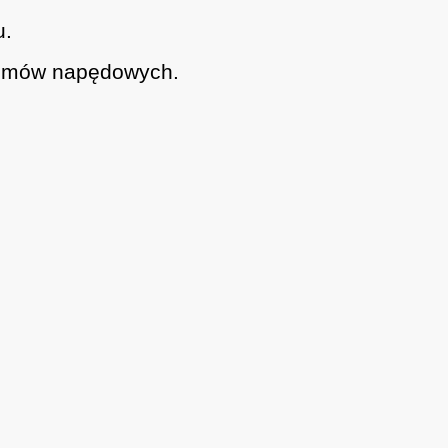
u.
temów napędowych.