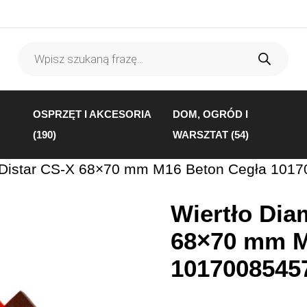
Wyszukiwarka
produktów
OSPRZĘT I AKCESORIA
DOM, OGRÓD I
(190)
WARSZTAT (54)
 Distar CS-X 68×70 mm M16 Beton Cegła 101
Wiertło Dia
68×70 mm M
1017008545