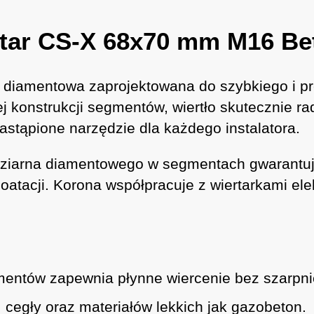
star CS-X 68x70 mm M16 Be
a diamentowa zaprojektowana do szybkiego i 
 konstrukcji segmentów, wiertło skutecznie ra
astąpione narzędzie dla każdego instalatora.
ziarna diamentowego w segmentach gwarantuje
atacji. Korona współpracuje z wiertarkami elek
entów zapewnia płynne wiercenie bez szarpni
 cegły oraz materiałów lekkich jak gazobeton.