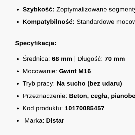
Szybkość:
Zoptymalizowane segmenty 
Kompatybilność:
Standardowe mocowa
Specyfikacja:
Średnica:
68 mm
| Długość:
70 mm
Mocowanie:
Gwint M16
Tryb pracy:
Na sucho (bez udaru)
Przeznaczenie:
Beton, cegła, pianob
Kod produktu:
10170085457
Marka:
Distar