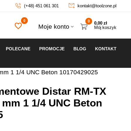
(+48) 451 061 301
kontakt@toolzone.pl
0
0,00
zł
Moje konto
Mój koszyk
POLECANE
PROMOCJE
BLOG
KONTAKT
 mm 1 1/4 UNC Beton 10170429025
amentowe Distar RM-TX
 mm 1 1/4 UNC Beton
5