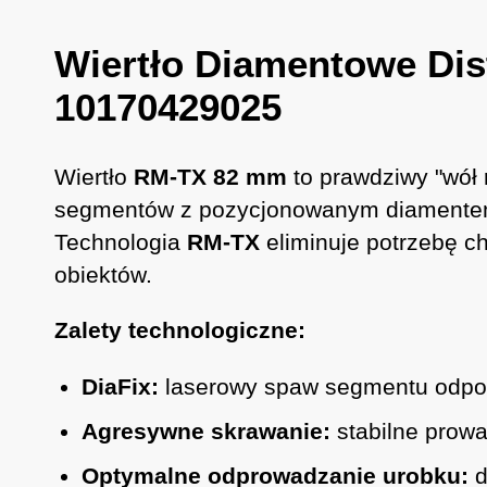
Wiertło Diamentowe Di
10170429025
Wiertło
RM-TX 82 mm
to prawdziwy "wół 
segmentów z pozycjonowanym diamentem 
Technologia
RM-TX
eliminuje potrzebę c
obiektów.
Zalety technologiczne:
DiaFix:
laserowy spaw segmentu odpor
Agresywne skrawanie:
stabilne prowad
Optymalne odprowadzanie urobku:
d