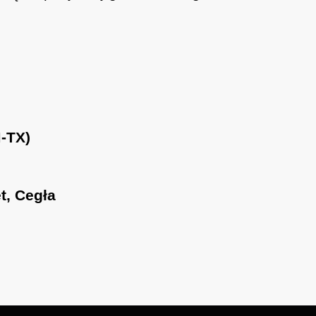
M-TX)
t, Cegła