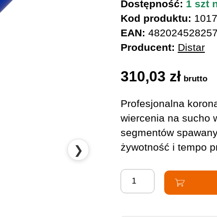
Dostępność:
1 szt 
Kod produktu:
1017
EAN:
48202452825
Producent:
Distar
310,03
zł
brutto
Profesjonalna koro
wiercenia na sucho 
segmentów spawanyc
żywotność i tempo pr
❯