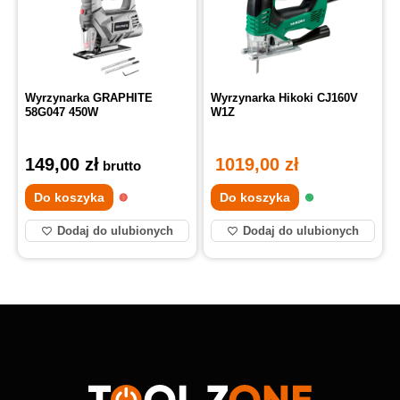
Wyrzynarka GRAPHITE
Wyrzynarka Hikoki CJ160V
58G047 450W
W1Z
149,00
zł
1019,00
zł
brutto
Do koszyka
Do koszyka
Dodaj do ulubionych
Dodaj do ulubionych