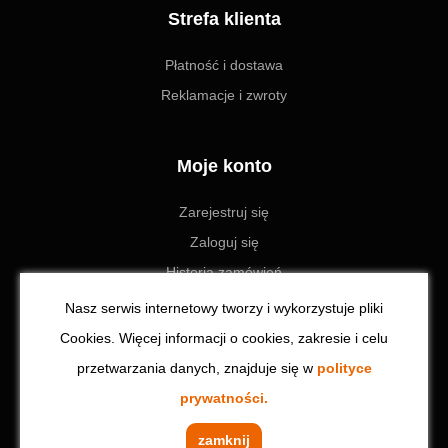
Strefa klienta
Płatność i dostawa
Reklamacje i zwroty
Moje konto
Zarejestruj się
Zaloguj się
Historia zamówień
Ustawienia
Nasz serwis internetowy tworzy i wykorzystuje pliki
Cookies. Więcej informacji o cookies, zakresie i celu
przetwarzania danych, znajduje się w
polityce
© 2023 Toolzone.pl | Wszystkie prawa zastrzeżone. Realizacja:
prywatności.
CodeinCode
zamknij