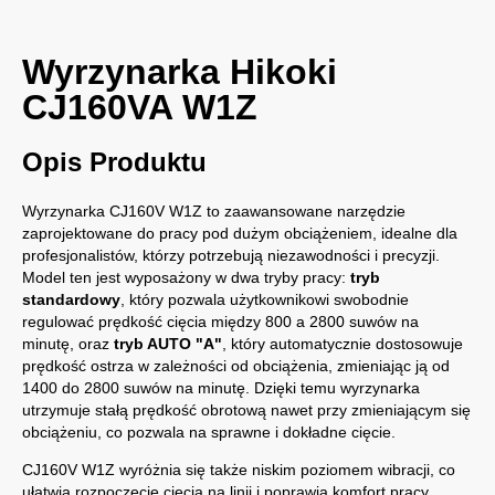
Wyrzynarka Hikoki
CJ160VA W1Z
Opis Produktu
Wyrzynarka CJ160V W1Z to zaawansowane narzędzie
zaprojektowane do pracy pod dużym obciążeniem, idealne dla
profesjonalistów, którzy potrzebują niezawodności i precyzji.
Model ten jest wyposażony w dwa tryby pracy:
tryb
standardowy
, który pozwala użytkownikowi swobodnie
regulować prędkość cięcia między 800 a 2800 suwów na
minutę, oraz
tryb AUTO "A"
, który automatycznie dostosowuje
prędkość ostrza w zależności od obciążenia, zmieniając ją od
1400 do 2800 suwów na minutę. Dzięki temu wyrzynarka
utrzymuje stałą prędkość obrotową nawet przy zmieniającym się
obciążeniu, co pozwala na sprawne i dokładne cięcie.
CJ160V W1Z wyróżnia się także niskim poziomem wibracji, co
ułatwia rozpoczęcie cięcia na linii i poprawia komfort pracy.