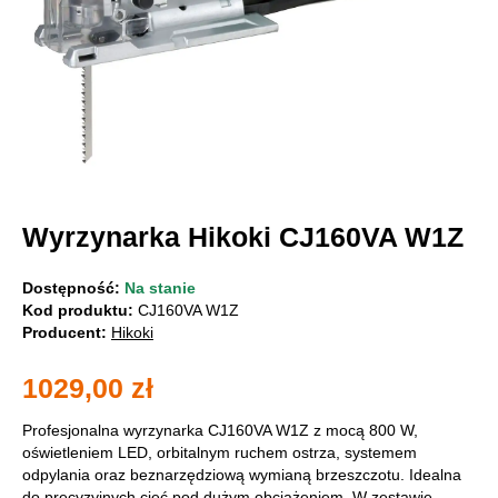
Wyrzynarka Hikoki CJ160VA W1Z
Dostępność:
Na stanie
Kod produktu:
CJ160VA W1Z
Producent:
Hikoki
1029,00
zł
Profesjonalna wyrzynarka CJ160VA W1Z z mocą 800 W,
oświetleniem LED, orbitalnym ruchem ostrza, systemem
odpylania oraz beznarzędziową wymianą brzeszczotu. Idealna
do precyzyjnych cięć pod dużym obciążeniem. W zestawie