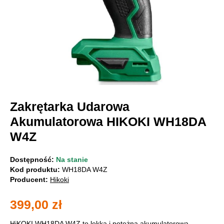
Zakrętarka Udarowa
Akumulatorowa HIKOKI WH18DA
W4Z
Dostępność:
Na stanie
Kod produktu:
WH18DA W4Z
Producent:
Hikoki
399,00
zł
HiKOKI WH18DA W4Z to lekka i potężna akumulatorowa