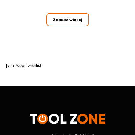
Zobacz więcej
[yith_wcwl_wishlist]