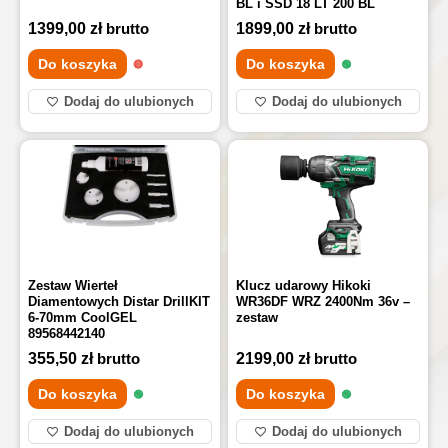
BL i SSD 18 LT 200 BL
685200000
1399,00
zł
brutto
1899,00
zł
brutto
Do koszyka
Do koszyka
Dodaj do ulubionych
Dodaj do ulubionych
Zestaw Wierteł
Klucz udarowy Hikoki
Diamentowych Distar DrillKIT
WR36DF WRZ 2400Nm 36v –
6-70mm CoolGEL
zestaw
89568442140
355,50
zł
brutto
2199,00
zł
brutto
Do koszyka
Do koszyka
Dodaj do ulubionych
Dodaj do ulubionych