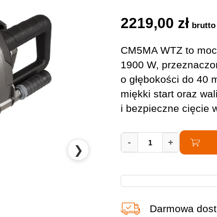
2219,00
zł
brutto
CM5MA WTZ to mocn
1900 W, przeznaczo
o głębokości do 40
miękki start oraz wa
i bezpieczne cięcie
Bruzdownica
-
+
❯
Hikoki
CM5MA
WTZ
quantity
Darmowa dost