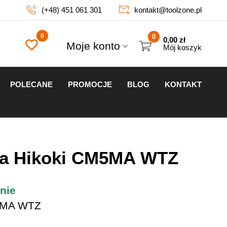
(+48) 451 061 301
kontakt@toolzone.pl
0
0,00
zł
Moje konto
Mój koszyk
POLECANE
PROMOCJE
BLOG
KONTAKT
a Hikoki CM5MA WTZ
nie
MA WTZ