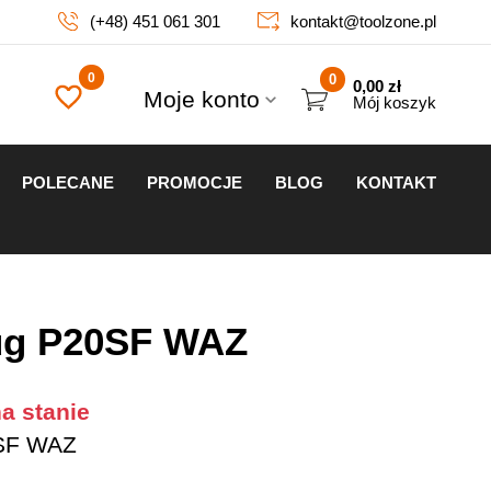
(+48) 451 061 301
kontakt@toolzone.pl
0
0,00
zł
Moje konto
Mój koszyk
POLECANE
PROMOCJE
BLOG
KONTAKT
ug P20SF WAZ
a stanie
SF WAZ