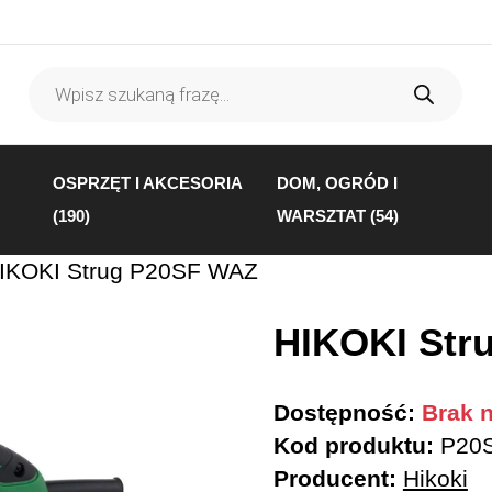
Wyszukiwarka
produktów
OSPRZĘT I AKCESORIA
DOM, OGRÓD I
(190)
WARSZTAT (54)
IKOKI Strug P20SF WAZ
HIKOKI Str
Dostępność:
Brak n
Kod produktu:
P20
Producent:
Hikoki