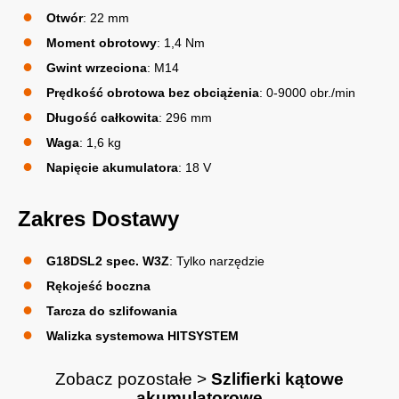
Otwór
: 22 mm
Moment obrotowy
: 1,4 Nm
Gwint wrzeciona
: M14
Prędkość obrotowa bez obciążenia
: 0-9000 obr./min
Długość całkowita
: 296 mm
Waga
: 1,6 kg
Napięcie akumulatora
: 18 V
Zakres Dostawy
G18DSL2 spec. W3Z
: Tylko narzędzie
Rękojeść boczna
Tarcza do szlifowania
Walizka systemowa HITSYSTEM
Zobacz pozostałe >
Szlifierki kątowe
akumulatorowe