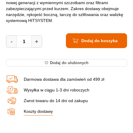
nowej generacji z wymiennymi szczotkami oraz filtrami
zabezpieczającymi przed kurzem. Zakres dostawy obejmuje
narzędzie, rękojeść boczną, tarczę do szlifowania oraz walizkę
systemową HITSYSTEM.
Szlifierka
Dodaj do koszyka
Kątowa
-
+
Akumulatorowa
HIKOKI
G18DSL2
Dodaj do ulubionych
W3Z
quantity
Darmowa dostawa dla zamówień od 499 zł
Wysyłka w ciągu 1-3 dni roboczych
Zwrot towaru do 14 dni od zakupu
Koszty dostawy