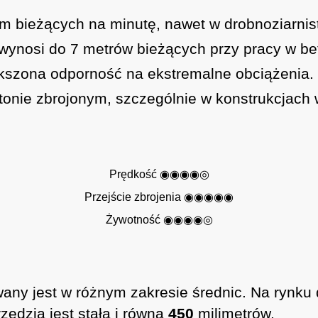
cm bieżących na minutę, nawet w drobnoziarni
a wynosi do 7 metrów bieżących przy pracy w b
ększona odporność na ekstremalne obciążenia.
etonie zbrojonym, szczególnie w konstrukcjach 
Prędkość ◉◉◉◉◎
Przejście zbrojenia ◉◉◉◉◉
Żywotność ◉◉◉◉◎
any jest w różnym zakresie średnic. Na rynk
ędzia jest stała i równa
450
milimetrów.