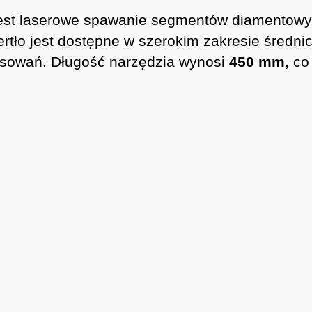
jest laserowe spawanie segmentów diamentowyc
ertło jest dostępne w szerokim zakresie średni
osowań. Długość narzędzia wynosi
450 mm
, c