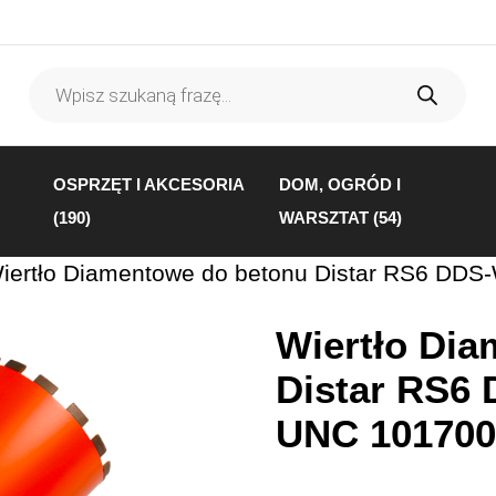
Wyszukiwarka
produktów
OSPRZĘT I AKCESORIA
DOM, OGRÓD I
(190)
WARSZTAT (54)
iertło Diamentowe do betonu Distar RS6 DD
Wiertło Di
Distar RS6 
UNC 101700