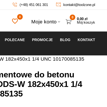
(+48) 451 061 301
kontakt@toolzone.pl
0
0,00
zł
Moje konto
Mój koszyk
POLECANE
PROMOCJE
BLOG
KONTAKT
S-W 182x450x1 1/4 UNC 10170085135
amentowe do betonu
DDS-W 182x450x1 1/4
85135