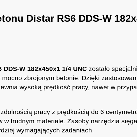
etonu Distar RS6 DDS-W 182
6
DDS-W 182x450x1 1/4 UNC
zostało specjaln
mocno zbrojonym betonie. Dzięki zastosowani
wnia wysoką prędkość pracy, nawet w przypa
ę zdolnością pracy z prędkością do 6 centymet
w w trudnym materiale. Zasoby narzędzia sięg
rdziej wymagających zadaniach.